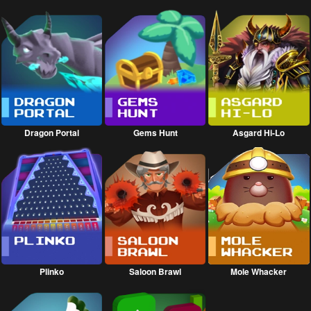
Dragon Portal
Gems Hunt
Asgard Hi-Lo
Plinko
Saloon Brawl
Mole Whacker