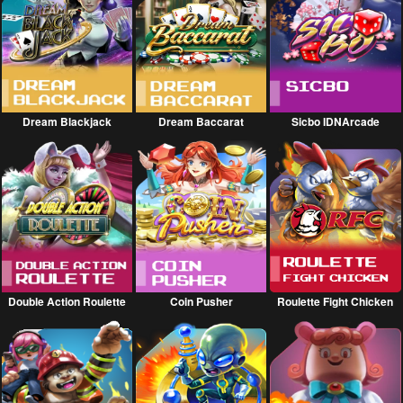
Dream Blackjack
Dream Baccarat
Sicbo IDNArcade
Double Action Roulette
Coin Pusher
Roulette Fight Chicken